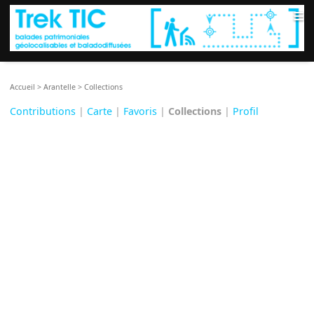
≡
Accueil
>
Arantelle
>
Collections
Contributions
|
Carte
|
Favoris
|
Collections
|
Profil