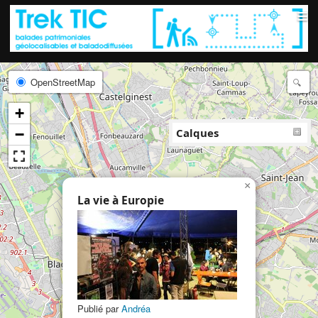
≡
OpenStreetMap
+
−
Calques
×
La vie à Europie
Publié par
Andréa