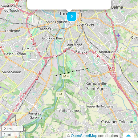
5
2 km
1 mi
©
OpenStreetMap
contributors