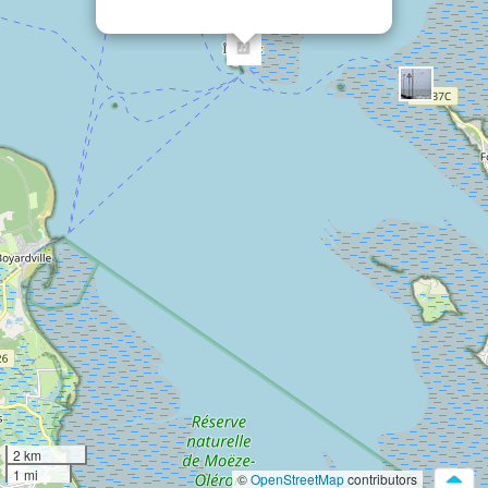
2 km
1 mi
©
OpenStreetMap
contributors