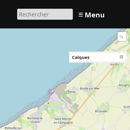
≡
Menu
Calques