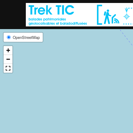
OpenStreetMap
+
−