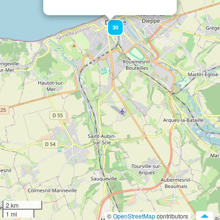
30
2 km
1 mi
©
OpenStreetMap
contributors