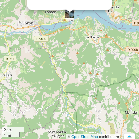
2 km
1 mi
©
OpenStreetMap
contributors