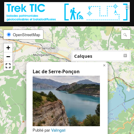
≡
OpenStreetMap
+
−
Calques
×
Lac de Serre-Ponçon
Publié par
Valingaii