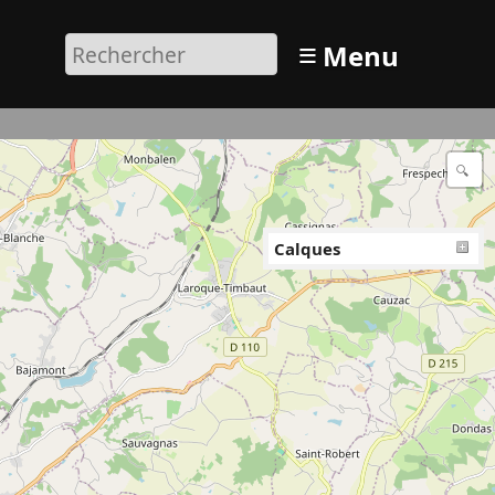
≡
Menu
Calques