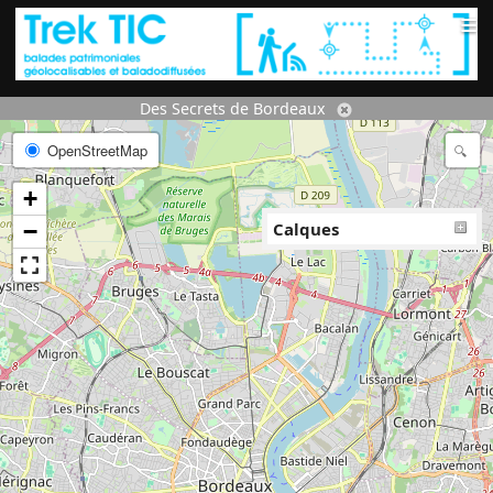
≡
Des Secrets de Bordeaux
OpenStreetMap
+
−
Calques