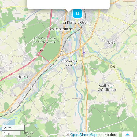
12
2 km
1 mi
©
OpenStreetMap
contributors