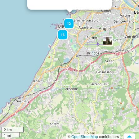
12
13
2 km
1 mi
©
OpenStreetMap
contributors