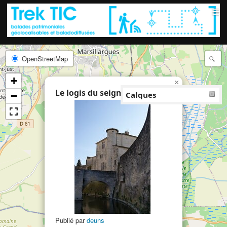
≡
OpenStreetMap
+
×
Le logis du seigneur
−
Calques
Publié par
deuns