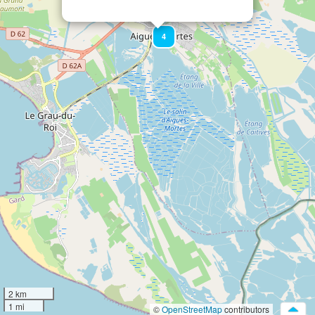
4
2 km
1 mi
©
OpenStreetMap
contributors