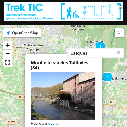
≡
OpenStreetMap
+
2
−
Calques
×
Moulin à eau des Taillades
(84)
7
Publié par
deuns