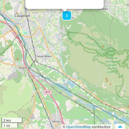
2
2 km
1 mi
©
OpenStreetMap
contributors