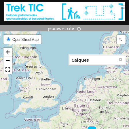
≡
jeunes et cité
OpenStreetMap
+
−
Calques