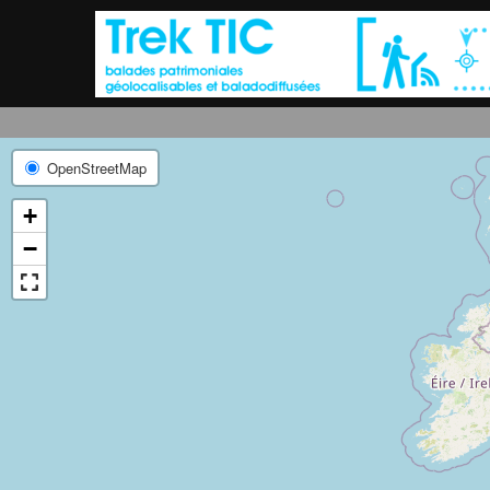
OpenStreetMap
+
−