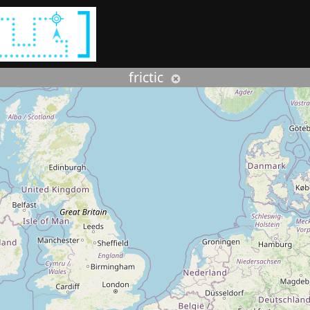
Rechercher :
frictic