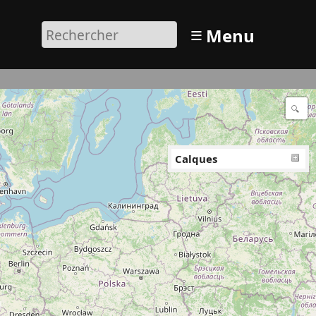
≡
Menu
Calques