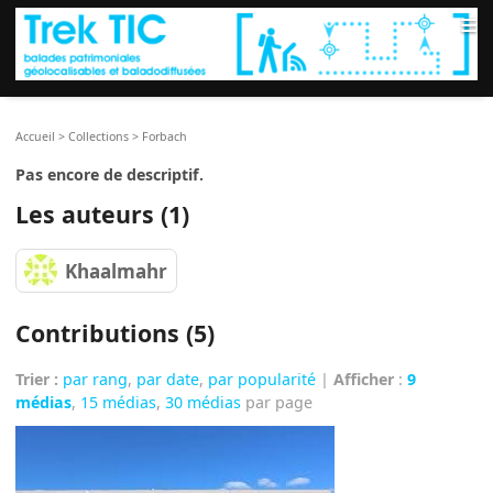
≡
Accueil
>
Collections
>
Forbach
Pas encore de descriptif.
Les auteurs (1)
Khaalmahr
Contributions (5)
Trier :
par rang
,
par date
,
par popularité
|
Afficher
:
9
médias
,
15 médias
,
30 médias
par page