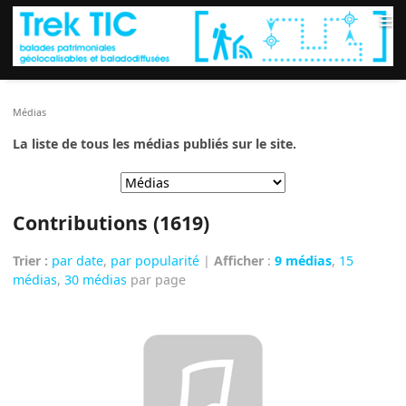
≡
Médias
La liste de tous les médias publiés sur le site.
Contributions (1619)
Trier :
par date
,
par popularité
|
Afficher
:
9 médias
,
15
médias
,
30 médias
par page