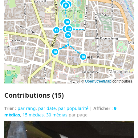
7
8
9
10
11
13
12
15
18
19
©
OpenStreetMap
contributors
Contributions (15)
Trier :
par rang
,
par date
,
par popularité
|
Afficher
:
9
médias
,
15 médias
,
30 médias
par page