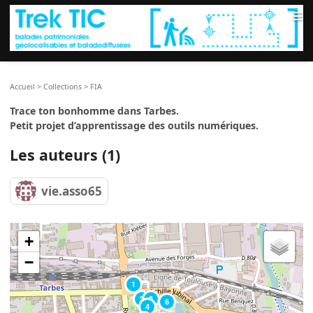
≡
Accueil
>
Collections
>
FIA
Trace ton bonhomme dans Tarbes.
Petit projet d’apprentissage des outils numériques.
Les auteurs (1)
vie.asso65
+
−
1
2
3
6
4