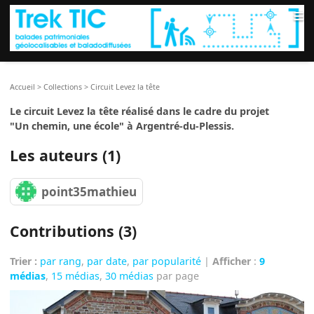
≡
Accueil
>
Collections
>
Circuit Levez la tête
Le circuit Levez la tête réalisé dans le cadre du projet
"Un chemin, une école" à Argentré-du-Plessis.
Les auteurs (1)
point35mathieu
Contributions (3)
Trier :
par rang
,
par date
,
par popularité
|
Afficher
:
9
médias
,
15 médias
,
30 médias
par page