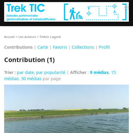
≡
Accueil
>
Les auteurs
>
Trektic Lagord
Contributions
|
Carte
|
Favoris
|
Collections
|
Profil
Contribution (1)
Trier :
par date
,
par popularité
|
Afficher
:
9 médias
,
15
médias
,
30 médias
par page