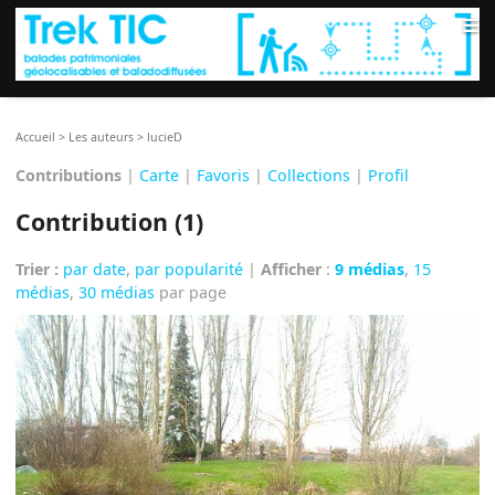
≡
Accueil
>
Les auteurs
>
lucieD
Contributions
|
Carte
|
Favoris
|
Collections
|
Profil
Contribution (1)
Trier :
par date
,
par popularité
|
Afficher
:
9 médias
,
15
médias
,
30 médias
par page