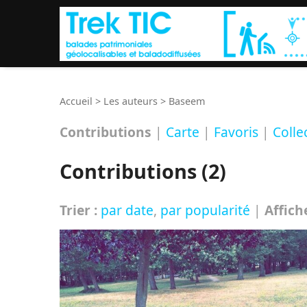
Accueil
>
Les auteurs
>
Baseem
Contributions
|
Carte
|
Favoris
|
Colle
Contributions (2)
Trier :
par date
,
par popularité
|
Affich