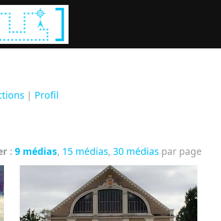
Rechercher :
ctions
|
Profil
er
:
9 médias
,
15 médias
,
30 médias
par page