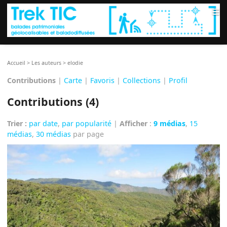
≡
Accueil
>
Les auteurs
>
elodie
Contributions
|
Carte
|
Favoris
|
Collections
|
Profil
Contributions (4)
Trier :
par date
,
par popularité
|
Afficher
:
9 médias
,
15
médias
,
30 médias
par page