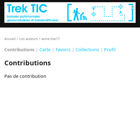
≡
Accueil
>
Les auteurs
>
anne-lise17
Contributions
|
Carte
|
Favoris
|
Collections
|
Profil
Contributions
Pas de contribution