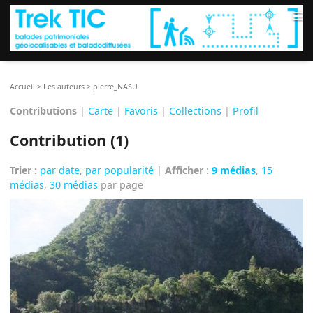
≡
Accueil
>
Les auteurs
>
pierre_NASU
Contributions
|
Carte
|
Favoris
|
Collections
|
Profil
Contribution (1)
Trier :
par date
,
par popularité
|
Afficher
:
9 médias
,
15
médias
,
30 médias
par page