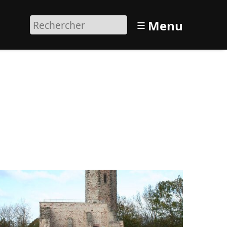
≡
Menu