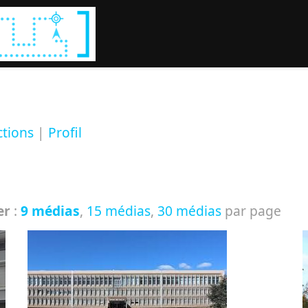
Rechercher :
ctions
|
Profil
er
:
9 médias
,
15 médias
,
30 médias
par page