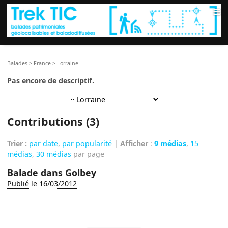
≡
Balades
>
France
>
Lorraine
Pas encore de descriptif.
Contributions (3)
Trier :
par date
,
par popularité
|
Afficher
:
9 médias
,
15
médias
,
30 médias
par page
Balade dans Golbey
Publié le 16/03/2012