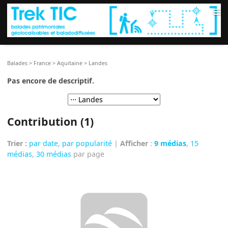
≡
Balades
>
France
>
Aquitaine
>
Landes
Pas encore de descriptif.
Contribution (1)
Trier :
par date
,
par popularité
|
Afficher
:
9 médias
,
15
médias
,
30 médias
par page