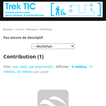
≡
Balades
>
France
>
Bretagne
>
Morbihan
Pas encore de descriptif.
Contribution (1)
Trier :
par date
,
par popularité
|
Afficher
:
9 médias
,
15
médias
,
30 médias
par page