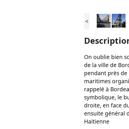
<
Descriptio
On oublie bien so
de la ville de Bo
pendant près de d
maritimes organis
rappelé à Bordea
symbolique, le b
droite, en face d
ensuite général d
Haïtienne