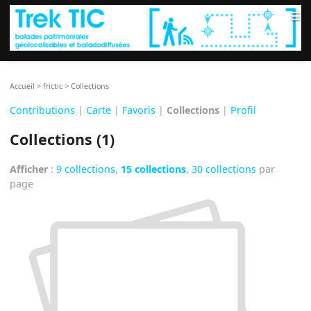
≡
Accueil
>
frictic
>
Collections
Contributions
|
Carte
|
Favoris
|
Collections
|
Profil
Collections (1)
Afficher
:
9 collections
,
15 collections
,
30 collections
par
page