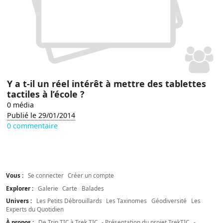
Y a t-il un réel intérêt à mettre des tablettes
tactiles à l’école ?
0 média
Publié le 29/01/2014
0 commentaire
Vous :
Se connecter
Créer un compte
Explorer :
Galerie
Carte
Balades
Univers :
Les Petits Débrouillards
Les Taxinomes
Géodiversité
Les
Experts du Quotidien
À propos :
De Trip TIC à Trek TIC
- Présentation du projet TrekTIC
-