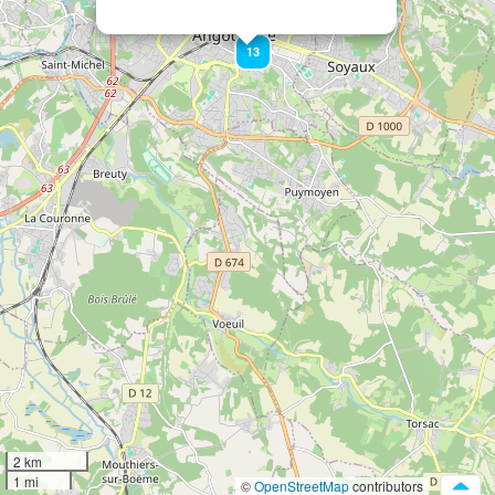
13
2 km
1 mi
©
OpenStreetMap
contributors