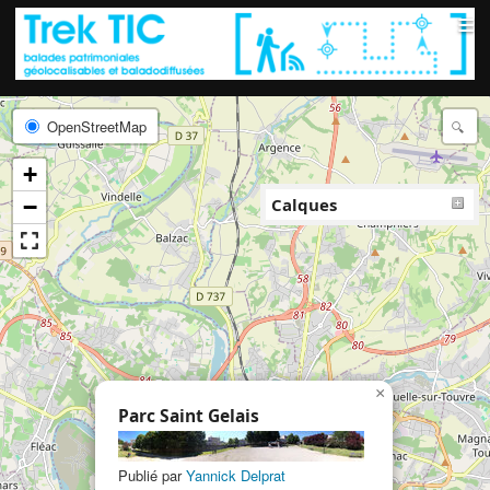
≡
OpenStreetMap
+
−
Calques
×
Parc Saint Gelais
Publié par
Yannick Delprat