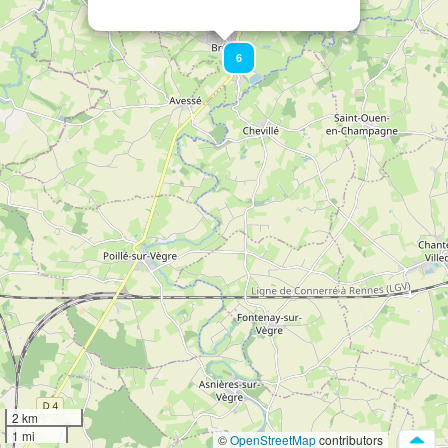
6
2 km
1 mi
©
OpenStreetMap
contributors