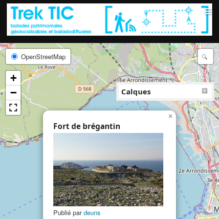
≡
OpenStreetMap
+
−
Calques
×
Fort de brégantin
Publié par
deuns