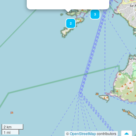
3
2
2 km
1 mi
©
OpenStreetMap
contributors