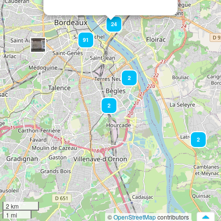
24
91
2
2
2
2 km
1 mi
©
OpenStreetMap
contributors