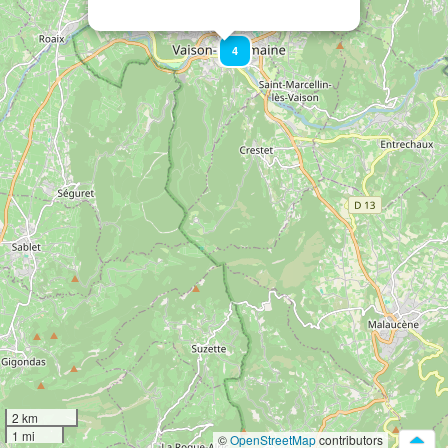
4
2 km
1 mi
©
OpenStreetMap
contributors