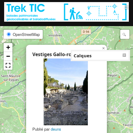
≡
OpenStreetMap
+
×
Vestiges Gallo-romains (2)
−
Calques
Publié par
deuns