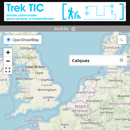
≡
Andréa
OpenStreetMap
+
−
Calques