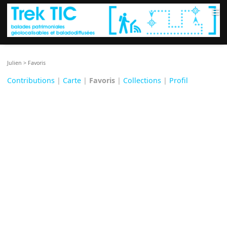
≡
Julien
>
Favoris
Contributions
|
Carte
|
Favoris
|
Collections
|
Profil