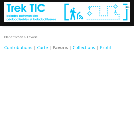
≡
PlanetOcean
>
Favoris
Contributions
|
Carte
|
Favoris
|
Collections
|
Profil