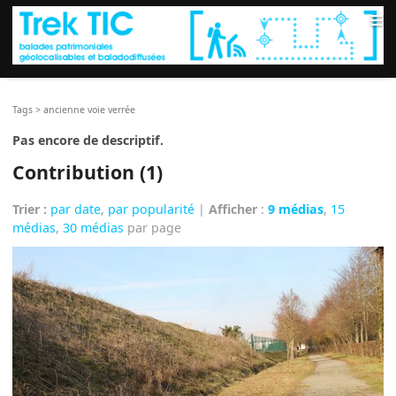
≡
Tags
>
ancienne voie verrée
Pas encore de descriptif.
Contribution (1)
Trier :
par date
,
par popularité
|
Afficher
:
9 médias
,
15
médias
,
30 médias
par page