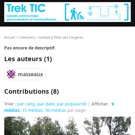
≡
Accueil
>
Collections
>
ballade à Piton des Fougéres
Pas encore de descriptif.
Les auteurs (1)
masseaux
Contributions (8)
Trier :
par rang
,
par date
,
par popularité
|
Afficher
:
9
médias
,
15 médias
,
30 médias
par page