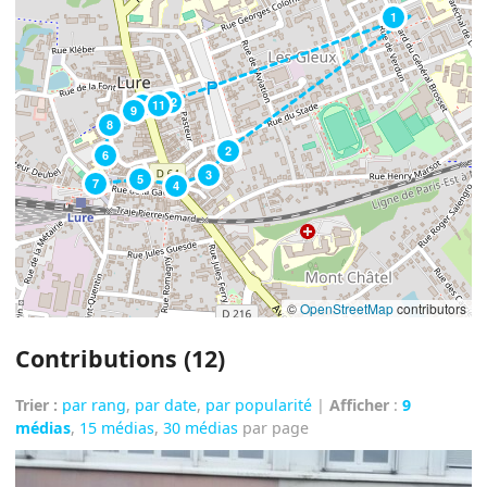
1
12
10
11
9
8
2
6
3
5
7
4
©
OpenStreetMap
contributors
Contributions (12)
Trier :
par rang
,
par date
,
par popularité
|
Afficher
:
9
médias
,
15 médias
,
30 médias
par page