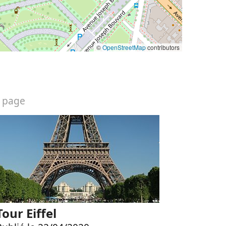
©
OpenStreetMap
contributors
 page
Tour Eiffel