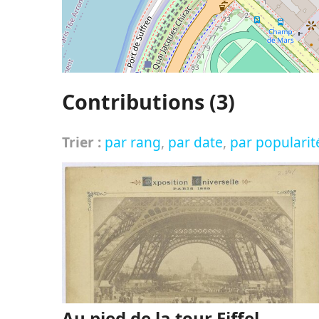
Contributions (3)
Trier :
par rang
,
par date
,
par popularit
Au pied de la tour Eiffel -