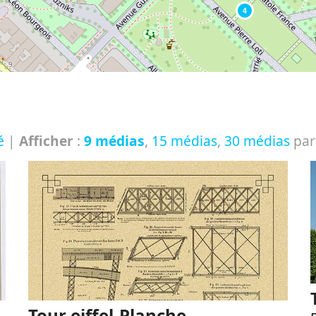
4
é
|
Afficher
:
9 médias
,
15 médias
,
30 médias
par
Tour eiffel-Planche-