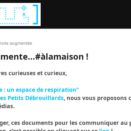
Rechercher :
 visite augmentée
érimente…#àlamaison !
es curieuses et curieux,
e : un espace de respiration”
les Petits Débrouillards
, nous vous proposons ce
dias.
arger, ces documents pour les communiquer au
on, c’est possible en cliquant sur ce
lien
!