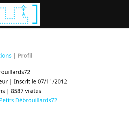
Rechercher :
tions
|
Profil
rouillards72
eur | Inscrit le 07/11/2012
ns | 8587 visites
Petits Débrouillards72