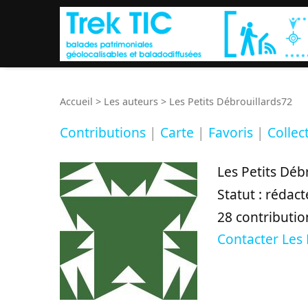
Accueil
>
Les auteurs
>
Les Petits Débrouillards72
Contributions
|
Carte
|
Favoris
|
Collec
Les Petits Déb
Statut : rédact
28 contributio
Contacter Les 