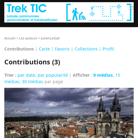
≡
Accueil
>
Les auteurs
>
JulienLeGall
Contributions
|
Carte
|
Favoris
|
Collections
|
Profil
Contributions (3)
Trier :
par date
,
par popularité
|
Afficher
:
9 médias
,
15
médias
,
30 médias
par page