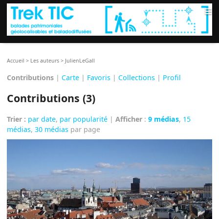
≡
Accueil
>
Les auteurs
>
JulienLeGall
Contributions
|
Carte
|
Favoris
|
Collections
|
Profil
Contributions (3)
Trier :
par date
,
par popularité
|
Afficher
:
9 médias
,
15
médias
,
30 médias
par page