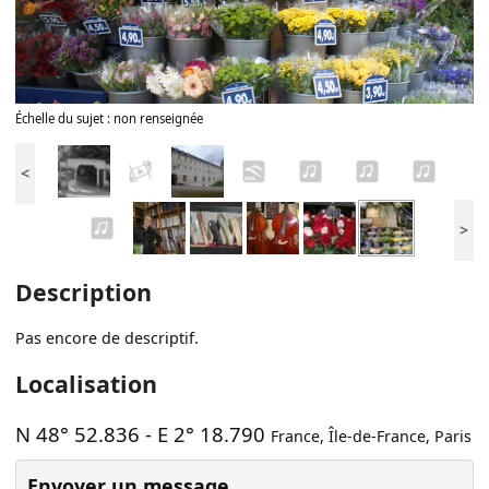
Échelle du sujet : non renseignée
<
>
Description
Pas encore de descriptif.
Localisation
N 48° 52.836
-
E 2° 18.790
France
,
Île-de-France
,
Paris
Envoyer un message