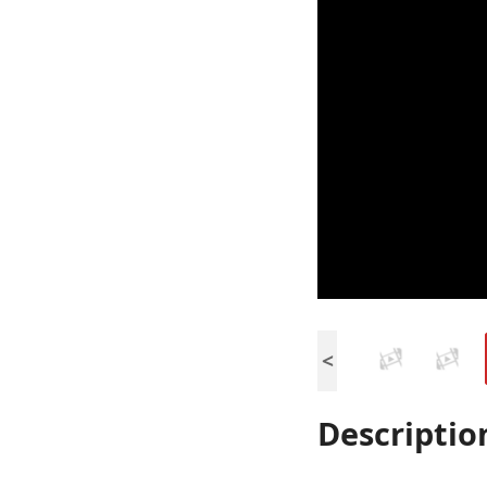
<
Descriptio