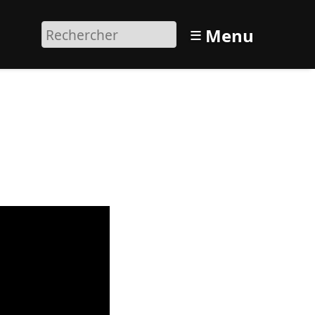
≡
Menu