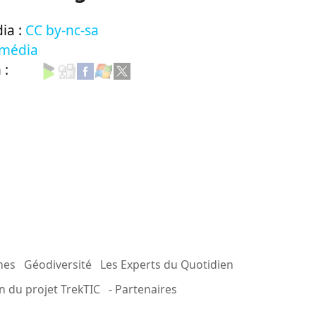
ia :
CC by-nc-sa
 média
n :
mes
Géodiversité
Les Experts du Quotidien
n du projet TrekTIC
- Partenaires