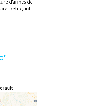
ture d’armes de
aires retraçant
lo"
erault