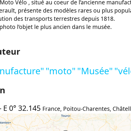
oto Vélo , situé au coeur de l’ancienne manufac
llerault, présente des modèles rares ou plus popul
olution des transports terrestres depuis 1818.
photo l’objet le plus ancien dans le musée.
uteur
nufacture"
"moto"
"Musée"
"vé
on
-
E 0° 32.145
France
,
Poitou-Charentes
,
Châtell