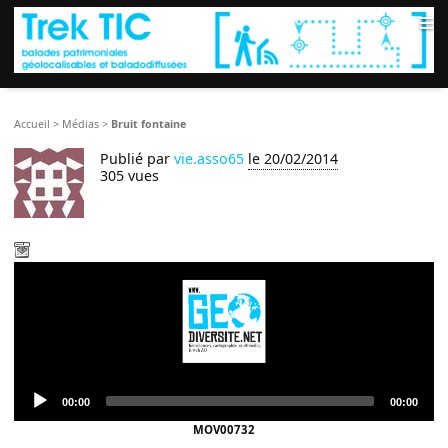
≡
Accueil
>
Médias
>
Bruit fontaine
Publié par
vie.asso65
le 20/02/2014
305 vues
Audio
Current
Total
00:00
00:00
Player
time
duration
MOV00732