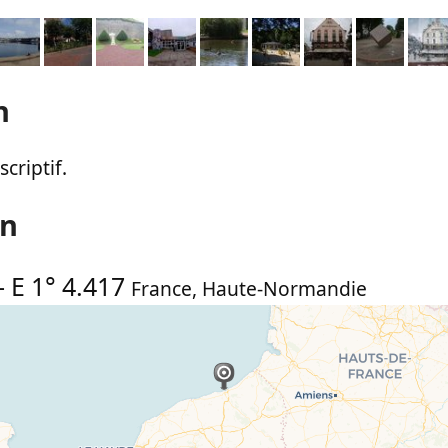
n
criptif.
on
-
E 1° 4.417
France
,
Haute-Normandie