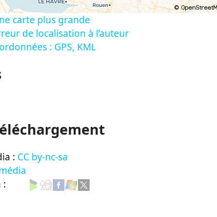
ne carte plus grande
reur de localisation à l’auteur
oordonnées : GPS, KML
s
Téléchargement
ia :
CC by-nc-sa
 média
n :