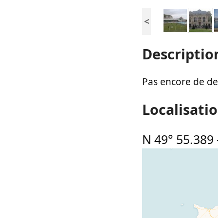
<
Descriptio
Pas encore de des
Localisati
N 49° 55.389