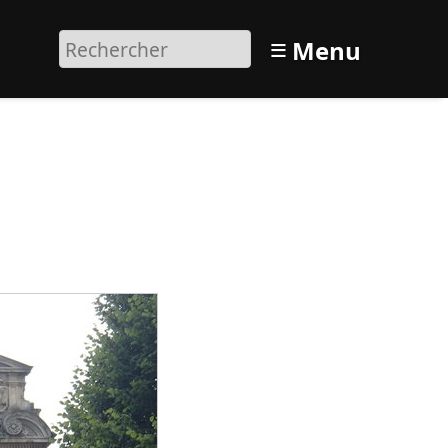
≡
Menu