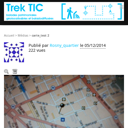
≡
Accueil
>
Médias
>
carte_test 2
Publié par
Rosny_quartier
le 05/12/2014
222 vues